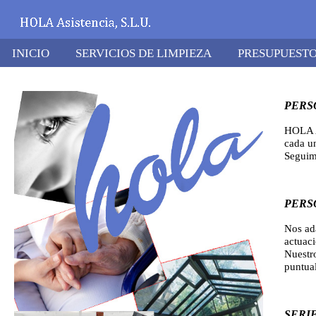
INICIO
SERVICIOS DE LIMPIEZA
PRESUPUEST
PERS
HOLA A
cada un
Seguimi
PERS
Nos ad
actuac
Nuestro
puntual
SERI